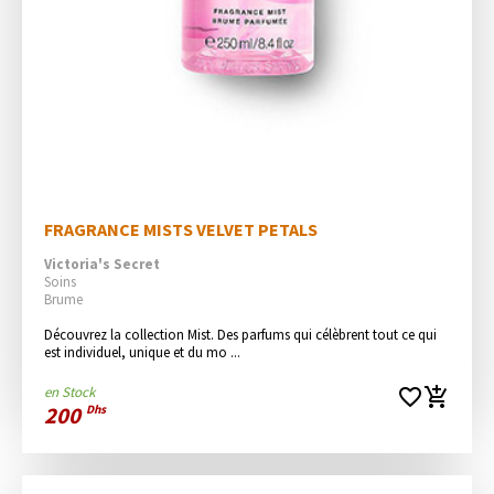
FRAGRANCE MISTS VELVET PETALS
Victoria's Secret
Soins
Brume
Découvrez la collection Mist. Des parfums qui célèbrent tout ce qui 
est individuel, unique et du mo ...
en Stock
favorite_border
add_shopping_cart
200
Dhs