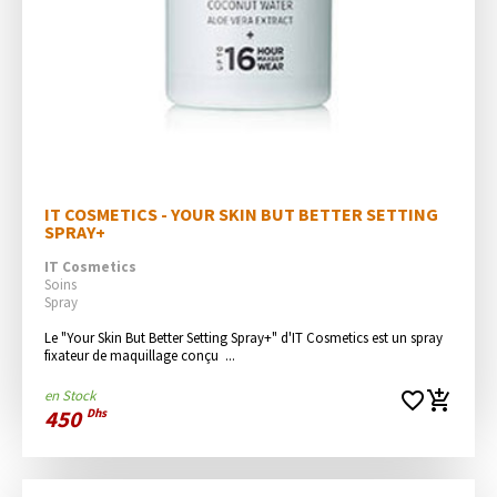
IT COSMETICS - YOUR SKIN BUT BETTER SETTING 
SPRAY+
IT Cosmetics
Soins
Spray
Le "Your Skin But Better Setting Spray+" d'IT Cosmetics est un spray 
fixateur de maquillage conçu  ...
en Stock
favorite_border
add_shopping_cart
450
Dhs