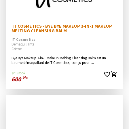
 IT COSMETICS - BYE BYE MAKEUP 3-IN-1 MAKEUP 
MELTING CLEANSING BALM
IT Cosmetics
Démaquillants
Crème
Bye Bye Makeup 3-in-1 Makeup Melting Cleansing Balm est un 
baume démaquillant de IT Cosmetics, conçu pour  ...
en Stock
favorite_border
add_shopping_cart
600
Dhs