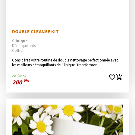
DOUBLE CLEANSE KIT
Clinique
Démaquillants
Coffret
Considérez votre routine de double nettoyage perfectionnée avec 
les meilleurs démaquillants de Clinique. Transformez  ...
en Stock
favorite_border
add_shopping_cart
200
Dhs