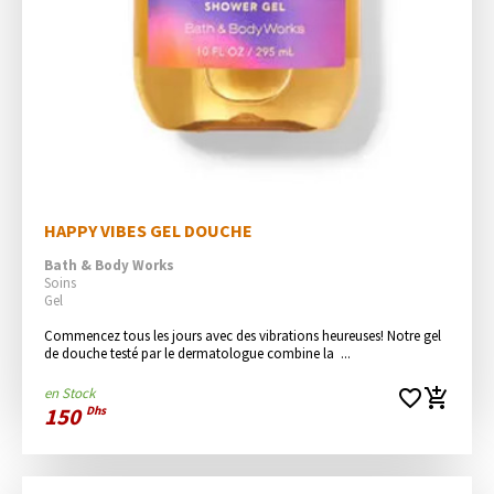
HAPPY VIBES GEL DOUCHE
Bath & Body Works
Soins
Gel
Commencez tous les jours avec des vibrations heureuses! Notre gel 
de douche testé par le dermatologue combine la  ...
en Stock
favorite_border
add_shopping_cart
150
Dhs