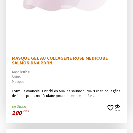
MASQUE GEL AU COLLAGÈNE ROSE MEDICUBE 
SALMON DNA PDRN
Medicube
Soins
Masque
Formule avancée : Enrichi en ADN de saumon PDRN et en collagène 
de faible poids moléculaire pour un teint repulpé e ...
en Stock
favorite_border
add_shopping_cart
100
Dhs