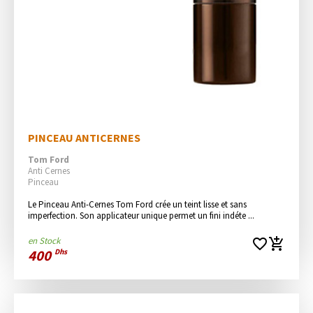
PINCEAU ANTICERNES
Tom Ford
Anti Cernes
Pinceau
Le Pinceau Anti-Cernes Tom Ford crée un teint lisse et sans 
imperfection. Son applicateur unique permet un fini indéte ...
en Stock
favorite_border
add_shopping_cart
400
Dhs