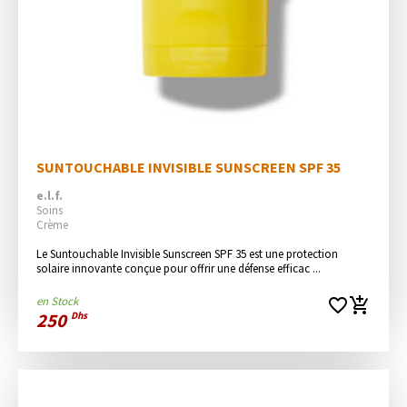
SUNTOUCHABLE INVISIBLE SUNSCREEN SPF 35
e.l.f.
Soins
Crème
Le Suntouchable Invisible Sunscreen SPF 35 est une protection 
solaire innovante conçue pour offrir une défense efficac ...
en Stock
favorite_border
add_shopping_cart
250
Dhs