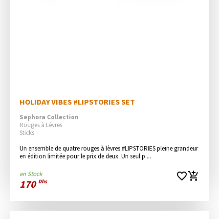
HOLIDAY VIBES #LIPSTORIES SET
Sephora Collection
Rouges à Lévres
Sticks
Un ensemble de quatre rouges à lèvres #LIPSTORIES pleine grandeur 
en édition limitée pour le prix de deux. Un seul p ...
en Stock
favorite_border
add_shopping_cart
170
Dhs