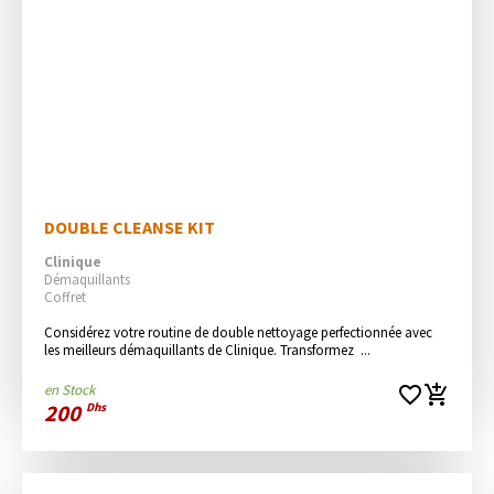
DOUBLE CLEANSE KIT
Clinique
Démaquillants
Coffret
Considérez votre routine de double nettoyage perfectionnée avec 
les meilleurs démaquillants de Clinique. Transformez  ...
en Stock
favorite_border
add_shopping_cart
200
Dhs