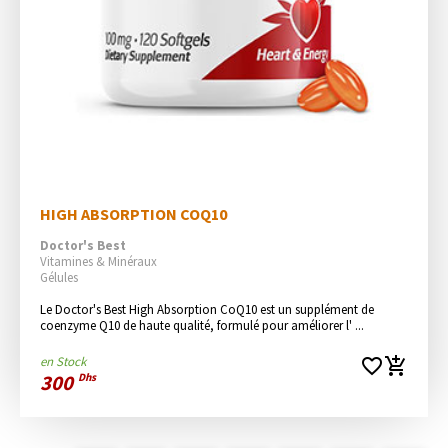
HIGH ABSORPTION COQ10
Doctor's Best
Vitamines & Minéraux
Gélules
Le Doctor's Best High Absorption CoQ10 est un supplément de 
coenzyme Q10 de haute qualité, formulé pour améliorer l' ...
en Stock
favorite_border
add_shopping_cart
300
Dhs