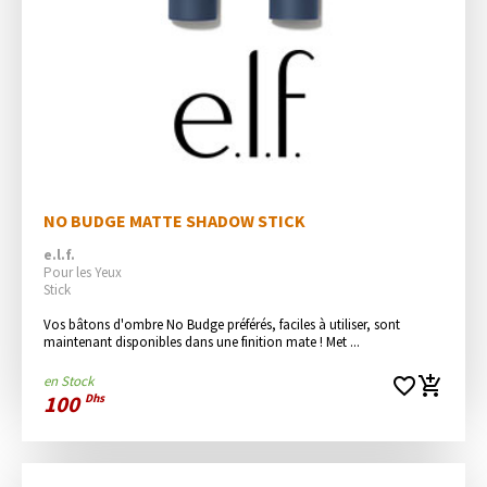
NO BUDGE MATTE SHADOW STICK
e.l.f.
Pour les Yeux
Stick
Vos bâtons d'ombre No Budge préférés, faciles à utiliser, sont 
maintenant disponibles dans une finition mate ! Met ...
en Stock
favorite_border
add_shopping_cart
100
Dhs