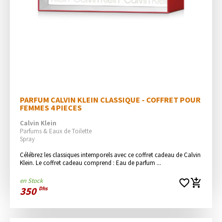
PARFUM CALVIN KLEIN CLASSIQUE - COFFRET POUR 
FEMMES 4 PIECES
Calvin Klein
Parfums & Eaux de Toilette
Spray
Célébrez les classiques intemporels avec ce coffret cadeau de Calvin 
Klein. Le coffret cadeau comprend : Eau de parfum ...
en Stock
favorite_border
add_shopping_cart
350
Dhs