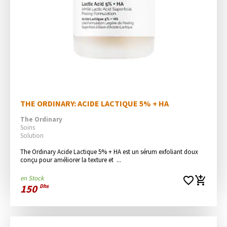
THE ORDINARY: ACIDE LACTIQUE 5% + HA
The Ordinary
Soins
Solution
The Ordinary Acide Lactique 5% + HA est un sérum exfoliant doux 
conçu pour améliorer la texture et  ...
en Stock
favorite_border
add_shopping_cart
150
Dhs