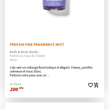
FREESIA FINE FRAGRANCE MIST
Bath & Body Works
Parfums & Eaux de Toilette
Spray
Cela sent un mélange floral ludique et élégant. Freesia, jacinthe 
crémeuse et musc blanc.

Parfume votre peau avec un ...
en Stock
favorite_border
add_shopping_cart
200
Dhs