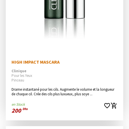
HIGH IMPACT MASCARA
Clinique
Pour les Yeux
Pinceau
Drame instantané pour les cils. Augmente le volume et la longueur 
de chaque cil. Crée des cils plus luxueux, plus soye ...
en Stock
favorite_border
add_shopping_cart
200
Dhs