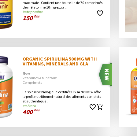
maximale : Contient une bouteille de 70 comprimés 
de mélatonine 10 mg extra ...
indisponible
favorite_border
150
Dhs
ORGANIC SPIRULINA 500 MG WITH 
VITAMINS, MINERALS AND GLA
Now
Vitamines & Minéraux
Comprimets
La spiruline biologique certifiée USDA de NOW offre 
le profil nutritionnel naturel des aliments complets 
et authentique ...
en Stock
favorite_border
add_shopping_cart
400
Dhs