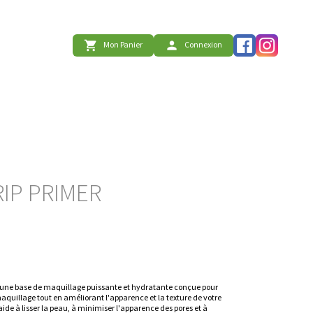
shopping_cart
person
Mon Panier
Connexion
IP PRIMER
st une base de maquillage puissante et hydratante conçue pour 
aquillage tout en améliorant l'apparence et la texture de votre 
de à lisser la peau, à minimiser l'apparence des pores et à 