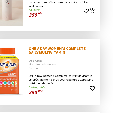
notre peau, entraînant une perte d'élasticité et un 
vieillisseme ...
en Stock
favorite_border
add_shopping_cart
350
Dhs
ONE A DAY WOMEN'S COMPLETE 
DAILY MULTIVITAMIN
One A Day
Vitamines & Minéraux
Comprimés
ONE A DAY Women's Complete Daily Multivitamin 
est spécialement conçu pour répondre aux besoins 
nutritionnels des femm ...
indisponible
favorite_border
250
Dhs