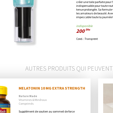
créer une toile parfaite pour 
indispensable pour toute rout
tenue prolongée. Sa formule v
les amateurs de beauté. Avec
impeccable toute la journée 
indisponible
200
Dhs
Cond. :
Transprent
AUTRES PRODUITS QUI PEUVENT
MELATONIN 10 MG EXTRA STRENGTH
Nature Made
Vitamines & Minéraux
Comprimés
Supplément de soutien au sommeil de force 