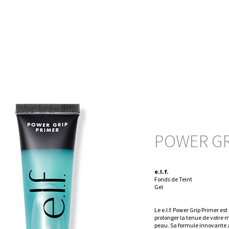
POWER GR
e.l.f.
Fonds de Teint
Gel
Le e.l.f. Power Grip Primer e
prolonger la tenue de votre m
peau. Sa formule innovante ai