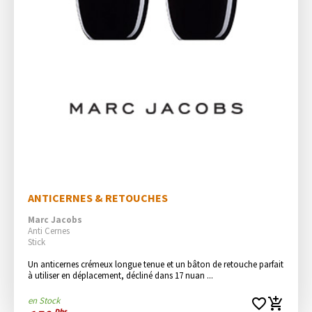
ANTICERNES & RETOUCHES
Marc Jacobs
Anti Cernes
Stick
Un anticernes crémeux longue tenue et un bâton de retouche parfait 
à utiliser en déplacement, décliné dans 17 nuan ...
en Stock
favorite_border
add_shopping_cart
Dhs