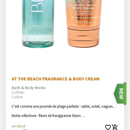
AT THE BEACH FRAGRANCE & BODY CREAM
Bath & Body Works
Coffrets
Coffret
C'est comme une journée de plage parfaite : sable, soleil, vagues…

Notes olfactives : fleurs de frangipanier blanc ...
en Stock
favorite_border
add_shopping_cart