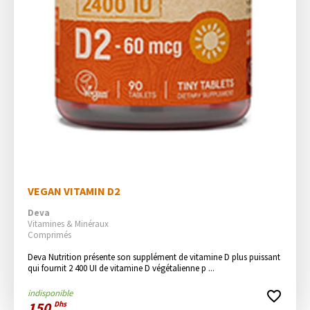
VEGAN VITAMIN D2
Deva
Vitamines & Minéraux
Comprimés
Deva Nutrition présente son supplément de vitamine D plus puissant 
qui fournit 2 400 UI de vitamine D végétalienne p ...
indisponible
favorite_border
150
Dhs