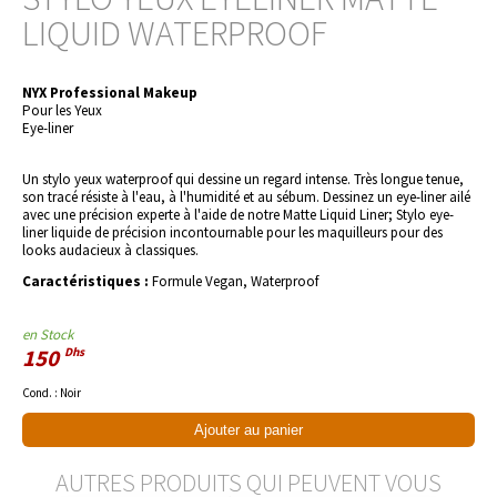
LIQUID WATERPROOF
NYX Professional Makeup
Pour les Yeux
Eye-liner
Un stylo yeux waterproof qui dessine un regard intense. Très longue tenue, 
son tracé résiste à l'eau, à l'humidité et au sébum. Dessinez un eye-liner ailé 
avec une précision experte à l'aide de notre Matte Liquid Liner; Stylo eye-
liner liquide de précision incontournable pour les maquilleurs pour des 
looks audacieux à classiques.
Caractéristiques :
Formule Vegan, Waterproof
en Stock
150
Dhs
Cond. :
Noir
Ajouter au panier
AUTRES PRODUITS QUI PEUVENT VOUS