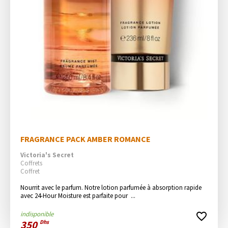
FRAGRANCE PACK AMBER ROMANCE
Victoria's Secret
Coffrets
Coffret
Nourrit avec le parfum. Notre lotion parfumée à absorption rapide 
avec 24-Hour Moisture est parfaite pour  ...
indisponible
favorite_border
350
Dhs