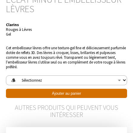
LÈVRES
Clarins
Rouges à Lévres
Gel
Cet embellisseur lèvres offre une texture-gel fine et délicieusement parfumée 
dotée de reflets 3D. Des lèvres à croquer, lisses, brillantes et pulpeuses 
comme vous en avez toujours rêvé. Transparent ou légèrement teint, 
l'embellisseur lèvres s'utilise seul ou en complément de votre rouge à lèvres 
préféré.
style
Ajouter au panier
AUTRES PRODUITS QUI PEUVENT VOUS
INTÉRESSER