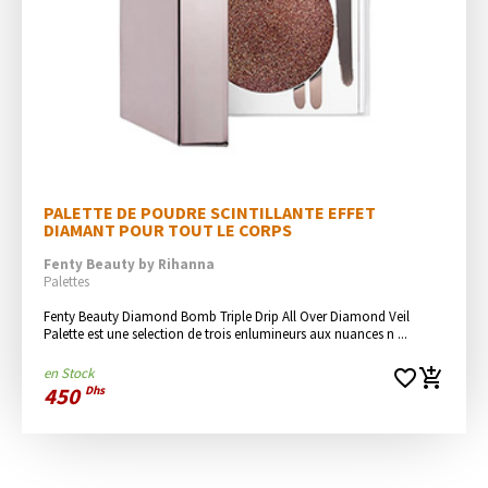
PALETTE DE POUDRE SCINTILLANTE EFFET 
DIAMANT POUR TOUT LE CORPS
Fenty Beauty by Rihanna
Palettes
Fenty Beauty Diamond Bomb Triple Drip All Over Diamond Veil 
Palette est une selection de trois enlumineurs aux nuances n ...
en Stock
favorite_border
add_shopping_cart
450
Dhs