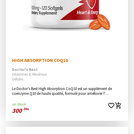
HIGH ABSORPTION COQ10
Doctor's Best
Vitamines & Minéraux
Gélules
Le Doctor's Best High Absorption CoQ10 est un supplément de 
coenzyme Q10 de haute qualité, formulé pour améliorer l' ...
en Stock
favorite_border
add_shopping_cart
300
Dhs