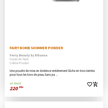
FAIRY BOMB SHIMMER POWDER
Fenty Beauty by Rihanna
Fonds de Teint
Crème-Poudre
Une poudre de mise en évidence entièrement lâche en trois teintes 
pour tous les tons de peau.Sans pa ...
en Stock
favorite_border
add_shopping_cart
220
Dhs