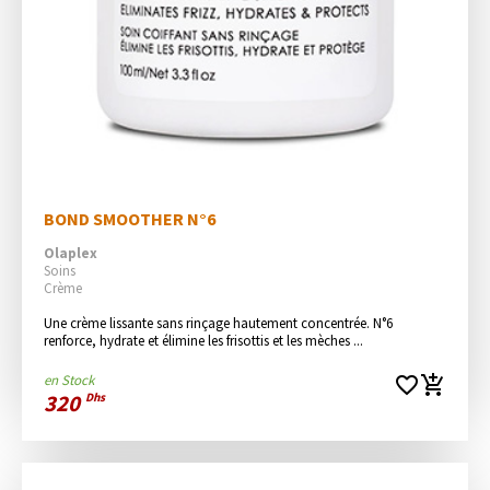
BOND SMOOTHER N°6
Olaplex
Soins
Crème
Une crème lissante sans rinçage hautement concentrée. N°6 
renforce, hydrate et élimine les frisottis et les mèches ...
en Stock
favorite_border
add_shopping_cart
320
Dhs