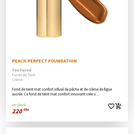
PEACH PERFECT FOUNDATION
Too Faced
Fonds de Teint
Crème
Fond de teint mat confort infusé de pêche et de crème de figue 
sucrée. Ce fond de teint mat confort innovant crée u ...
en Stock
favorite_border
add_shopping_cart
220
Dhs