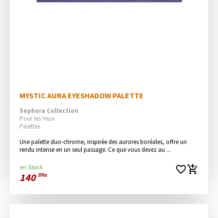
MYSTIC AURA EYESHADOW PALETTE
Sephora Collection
Pour les Yeux
Palettes
Une palette duo-chrome, inspirée des aurores boréales, offre un 
rendu intense en un seul passage. Ce que vous devez au ...
en Stock
favorite_border
add_shopping_cart
140
Dhs