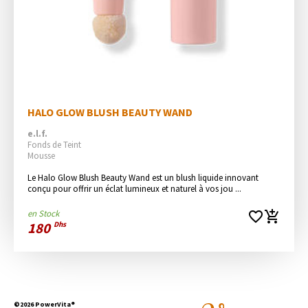
HALO GLOW BLUSH BEAUTY WAND
e.l.f.
Fonds de Teint
Mousse
Le Halo Glow Blush Beauty Wand est un blush liquide innovant 
conçu pour offrir un éclat lumineux et naturel à vos jou ...
en Stock
favorite_border
add_shopping_cart
180
Dhs
©2026 PowerVita®