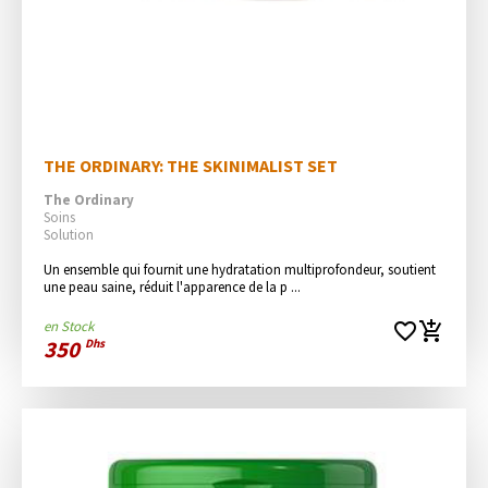
THE ORDINARY: THE SKINIMALIST SET
The Ordinary
Soins
Solution
Un ensemble qui fournit une hydratation multiprofondeur, soutient 
une peau saine, réduit l'apparence de la p ...
en Stock
favorite_border
add_shopping_cart
350
Dhs