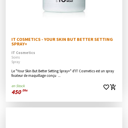
IT COSMETICS - YOUR SKIN BUT BETTER SETTING 
SPRAY+
IT Cosmetics
Soins
Spray
Le "Your Skin But Better Setting Spray+" d'IT Cosmetics est un spray 
fixateur de maquillage conçu  ...
en Stock
favorite_border
add_shopping_cart
450
Dhs