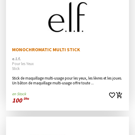
MONOCHROMATIC MULTI STICK
e.l.f.
Pour les Yeux
Stick
Stick de maquillage multi-usage pour les yeux, les lèvres et les joues. 
Un bâton de maquillage multi-usage offre toute ...
en Stock
favorite_border
add_shopping_cart
100
Dhs