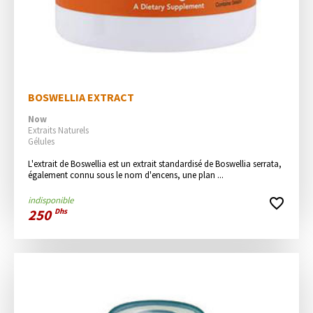
BOSWELLIA EXTRACT
Now
Extraits Naturels
Gélules
L'extrait de Boswellia est un extrait standardisé de Boswellia serrata, 
également connu sous le nom d'encens, une plan ...
indisponible
favorite_border
250
Dhs